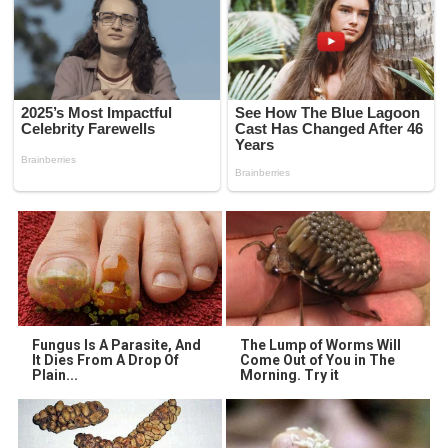
Fungus Is A Parasite, And
The Lump of Worms Will
It Dies From A Drop Of
Come Out of You in The
Plain...
Morning. Try it