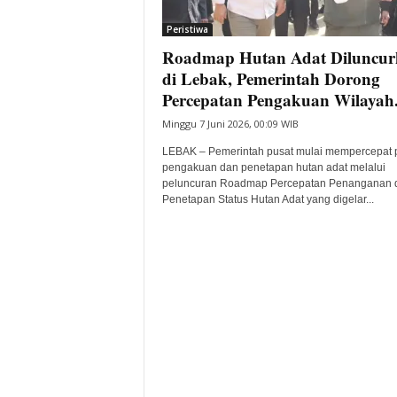
i
Peristiwa
t
Roadmap Hutan Adat Diluncur
a
B
di Lebak, Pemerintah Dorong
a
Percepatan Pengakuan Wilayah.
n
Minggu 7 Juni 2026, 00:09 WIB
t
e
LEBAK – Pemerintah pusat mulai mempercepat 
n
pengakuan dan penetapan hutan adat melalui
H
peluncuran Roadmap Percepatan Penanganan 
Penetapan Status Hutan Adat yang digelar...
a
r
i
I
n
i