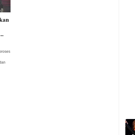
kan
..
proses
dan