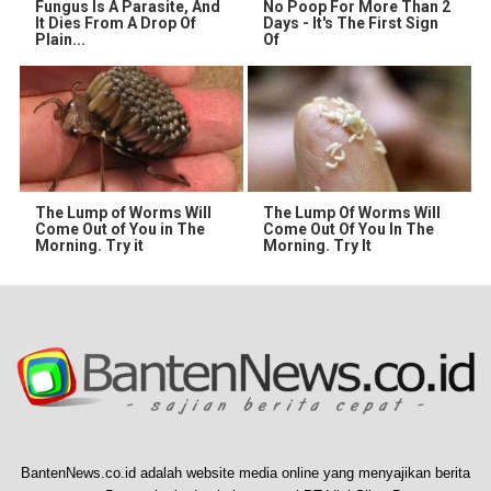
Fungus Is A Parasite, And
No Poop For More Than 2
It Dies From A Drop Of
Days - It's The First Sign
Plain...
Of
The Lump of Worms Will
The Lump Of Worms Will
Come Out of You in The
Come Out Of You In The
Morning. Try it
Morning. Try It
BantenNews.co.id adalah website media online yang menyajikan berita