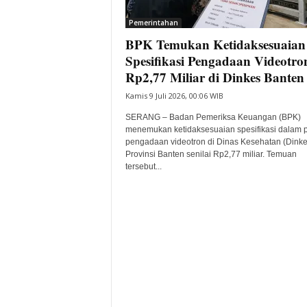
i
Pemerintahan
t
BPK Temukan Ketidaksesuaian
a
B
Spesifikasi Pengadaan Videotro
a
Rp2,77 Miliar di Dinkes Banten
n
Kamis 9 Juli 2026, 00:06 WIB
t
e
SERANG – Badan Pemeriksa Keuangan (BPK)
n
menemukan ketidaksesuaian spesifikasi dalam 
H
pengadaan videotron di Dinas Kesehatan (Dinke
Provinsi Banten senilai Rp2,77 miliar. Temuan
a
tersebut...
r
i
I
n
i