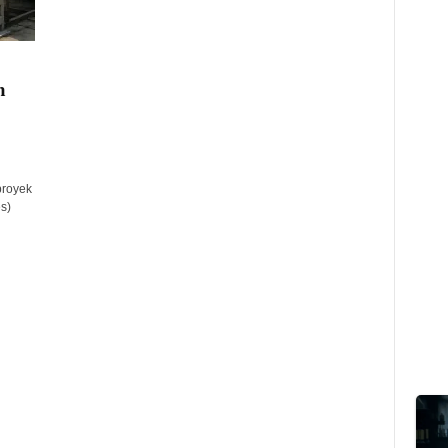
n
proyek
s)