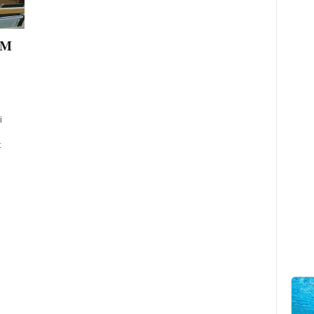
BM
i
t