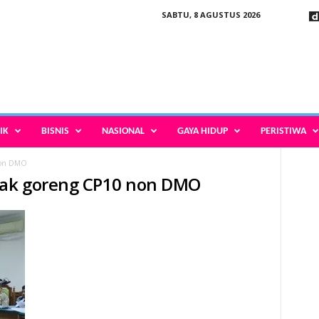
SABTU, 8 AGUSTUS 2026
IK
BISNIS
NASIONAL
GAYA HIDUP
PERISTIWA
non DMO
yak goreng CP10 non DMO