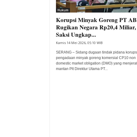
i
Hukum
t
Korupsi Minyak Goreng PT A
a
B
Rugikan Negara Rp20,4 Miliar,
a
Saksi Ungkap...
n
Kamis 14 Mei 2026, 05:10 WIB
t
e
SERANG – Sidang dugaan tindak pidana korups
n
pengadaan minyak goreng komersial CP10 non
H
domestic market obligation (DMO) yang menjera
mantan Plt Direktur Utama PT...
a
r
i
I
n
i