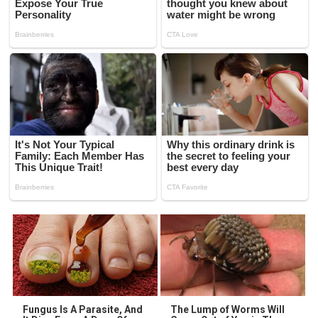
Fungus Is A Parasite, And
The Lump of Worms Will