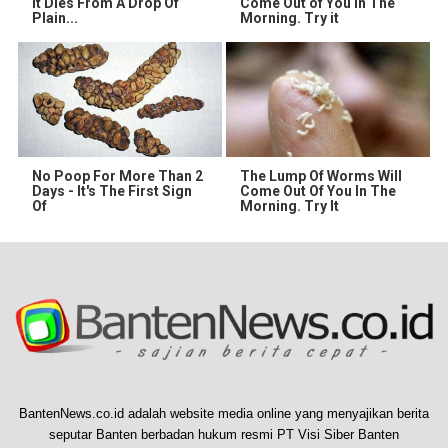
It Dies From A Drop Of
Come Out of You in The
Plain...
Morning. Try it
No Poop For More Than 2
The Lump Of Worms Will
Days - It's The First Sign
Come Out Of You In The
Of
Morning. Try It
BantenNews.co.id adalah website media online yang menyajikan berita
seputar Banten berbadan hukum resmi PT Visi Siber Banten