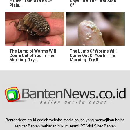
It Dies From A Drop Of
Days - It's The First Sign
Plain...
Of
The Lump of Worms Will
The Lump Of Worms Will
Come Out of You in The
Come Out Of You In The
Morning. Try it
Morning. Try It
BantenNews.co.id adalah website media online yang menyajikan berita
seputar Banten berbadan hukum resmi PT Visi Siber Banten