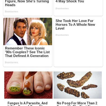
Fungus Is A Parasite, And
No Poop For More Than 2