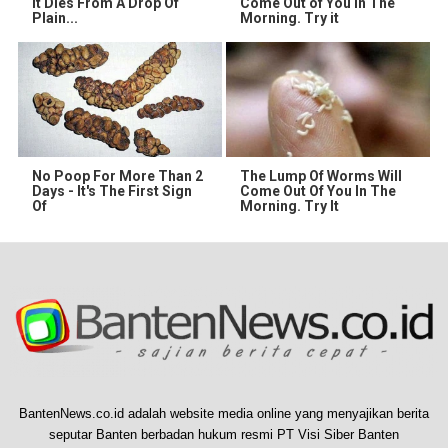
It Dies From A Drop Of
Come Out of You in The
Plain...
Morning. Try it
No Poop For More Than 2
The Lump Of Worms Will
Days - It's The First Sign
Come Out Of You In The
Of
Morning. Try It
BantenNews.co.id adalah website media online yang menyajikan berita
seputar Banten berbadan hukum resmi PT Visi Siber Banten