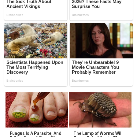
Fungus Is A Parasite, And
The Lump of Worms Will