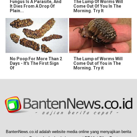
Fungus Is A Parasite, And
The Lump Of Worms Will
It Dies From A Drop Of
Come Out Of You In The
Plain...
Morning. Try It
No Poop For More Than 2
The Lump of Worms Will
Days - It's The First Sign
Come Out of You in The
Of
Morning. Try it
BantenNews.co.id adalah website media online yang menyajikan berita