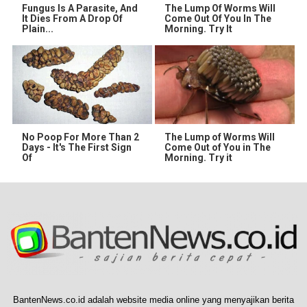
Fungus Is A Parasite, And
The Lump Of Worms Will
It Dies From A Drop Of
Come Out Of You In The
Plain...
Morning. Try It
No Poop For More Than 2
The Lump of Worms Will
Days - It's The First Sign
Come Out of You in The
Of
Morning. Try it
BantenNews.co.id adalah website media online yang menyajikan berita