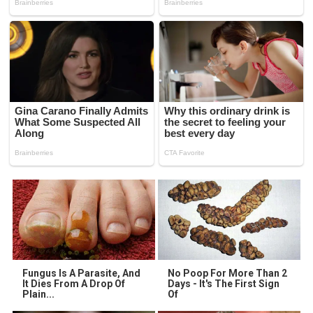
Fungus Is A Parasite, And
No Poop For More Than 2
It Dies From A Drop Of
Days - It's The First Sign
Plain...
Of