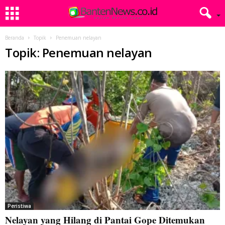
Beranda
Topik
Penemuan nelayan
Topik: Penemuan nelayan
Peristiwa
Nelayan yang Hilang di Pantai Gope Ditemukan