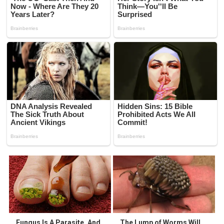
Fungus Is A Parasite, And
The Lump of Worms Will