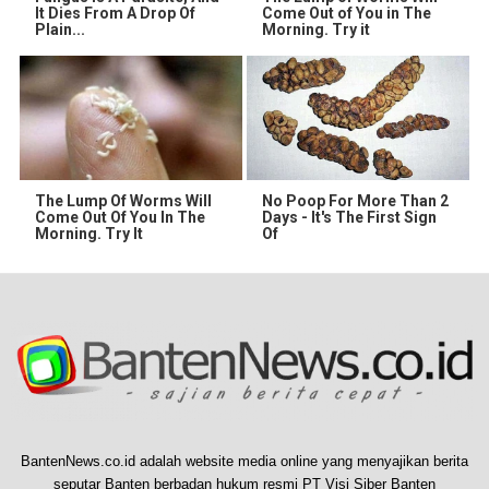
It Dies From A Drop Of
Come Out of You in The
Plain...
Morning. Try it
The Lump Of Worms Will
No Poop For More Than 2
Come Out Of You In The
Days - It's The First Sign
Morning. Try It
Of
BantenNews.co.id adalah website media online yang menyajikan berita
seputar Banten berbadan hukum resmi PT Visi Siber Banten