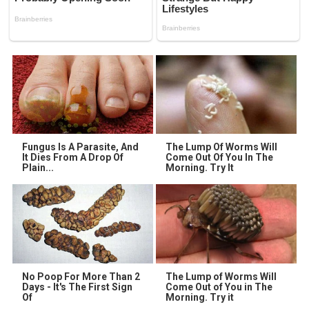
Fungus Is A Parasite, And
The Lump Of Worms Will
It Dies From A Drop Of
Come Out Of You In The
Plain...
Morning. Try It
No Poop For More Than 2
The Lump of Worms Will
Days - It's The First Sign
Come Out of You in The
Of
Morning. Try it