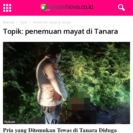
Beranda
Topik
Penemuan mayat di Tanara
Topik: penemuan mayat di Tanara
Hukum
Pria yang Ditemukan Tewas di Tanara Diduga