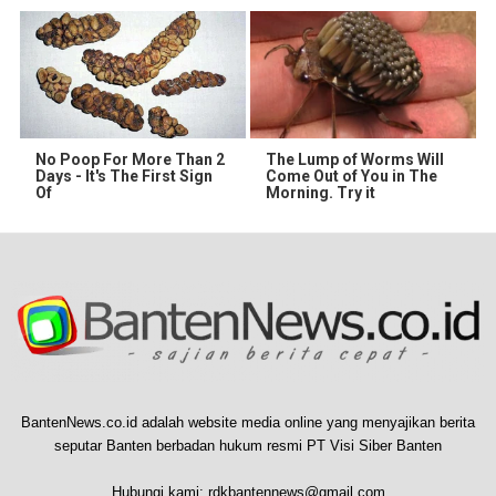
No Poop For More Than 2
The Lump of Worms Will
Days - It's The First Sign
Come Out of You in The
Of
Morning. Try it
BantenNews.co.id adalah website media online yang menyajikan berita
seputar Banten berbadan hukum resmi PT Visi Siber Banten
Hubungi kami:
rdkbantennews@gmail.com