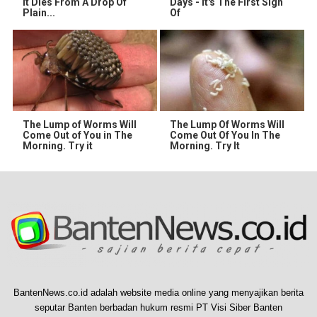
It Dies From A Drop Of
Days - It's The First Sign
Plain...
Of
The Lump of Worms Will
The Lump Of Worms Will
Come Out of You in The
Come Out Of You In The
Morning. Try it
Morning. Try It
BantenNews.co.id adalah website media online yang menyajikan berita
seputar Banten berbadan hukum resmi PT Visi Siber Banten