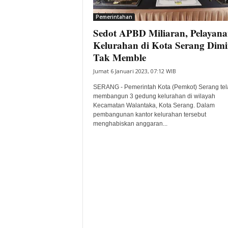
i
Pemerintahan
t
Sedot APBD Miliaran, Pelayan
a
B
Kelurahan di Kota Serang Dimi
a
Tak Memble
n
Jumat 6 Januari 2023, 07:12 WIB
t
e
SERANG - Pemerintah Kota (Pemkot) Serang tel
n
membangun 3 gedung kelurahan di wilayah
H
Kecamatan Walantaka, Kota Serang. Dalam
pembangunan kantor kelurahan tersebut
a
menghabiskan anggaran...
r
i
I
n
i