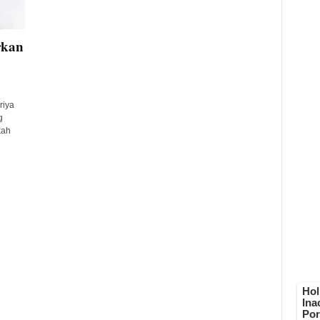
rkan
riya
g
kah