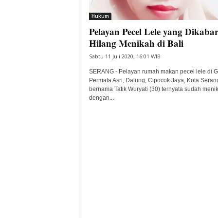
i
Hukum
t
Pelayan Pecel Lele yang Dikaba
a
B
Hilang Menikah di Bali
a
Sabtu 11 Juli 2020, 16:01 WIB
n
t
SERANG - Pelayan rumah makan pecel lele di G
e
Permata Asri, Dalung, Cipocok Jaya, Kota Seran
bernama Tatik Wuryati (30) ternyata sudah meni
n
dengan...
H
a
r
i
I
n
i