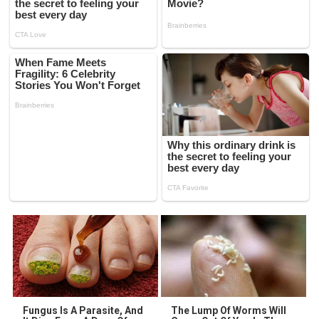
Fungus Is A Parasite, And
The Lump Of Worms Will