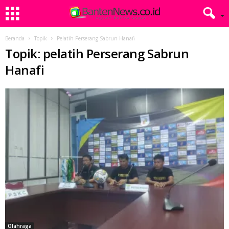
Beranda
Topik
Pelatih Perserang Sabrun Hanafi
Topik: pelatih Perserang Sabrun
Hanafi
Olahraga