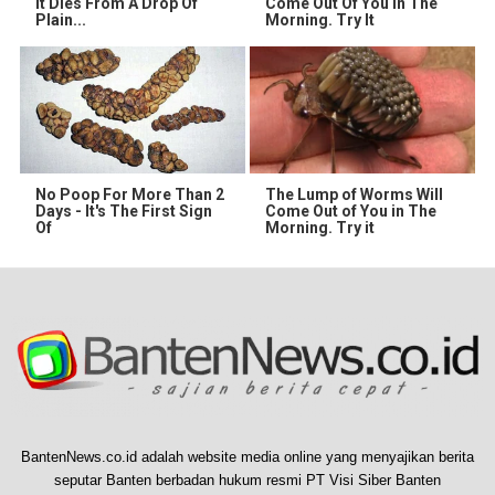
It Dies From A Drop Of
Come Out Of You In The
Plain...
Morning. Try It
No Poop For More Than 2
The Lump of Worms Will
Days - It's The First Sign
Come Out of You in The
Of
Morning. Try it
BantenNews.co.id adalah website media online yang menyajikan berita
seputar Banten berbadan hukum resmi PT Visi Siber Banten