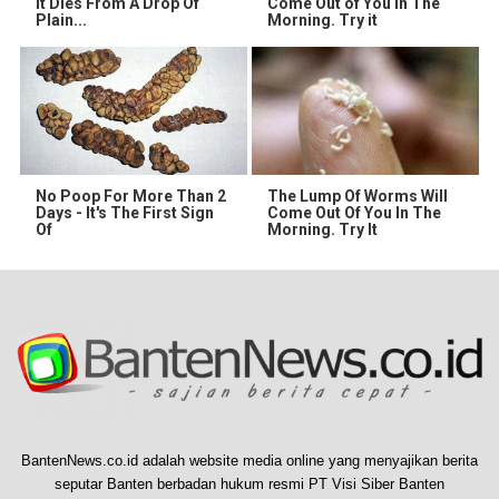
It Dies From A Drop Of
Come Out of You in The
Plain...
Morning. Try it
No Poop For More Than 2
The Lump Of Worms Will
Days - It's The First Sign
Come Out Of You In The
Of
Morning. Try It
BantenNews.co.id adalah website media online yang menyajikan berita
seputar Banten berbadan hukum resmi PT Visi Siber Banten