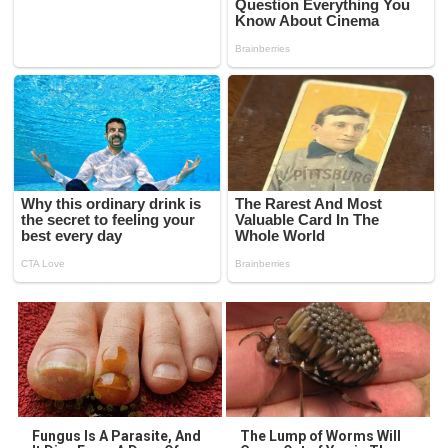
Fungus Is A Parasite, And
The Lump of Worms Will