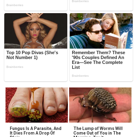
Fungus Is A Parasite, And
The Lump of Worms Will
It Dies From A Drop Of
Come Out of You in The