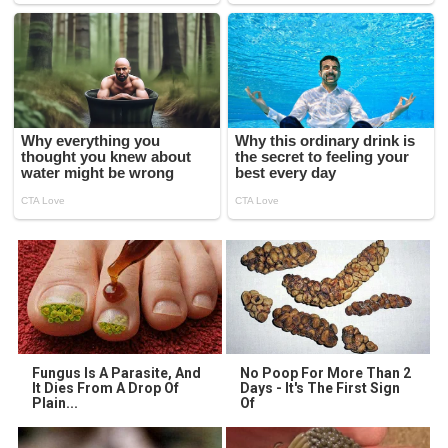
Fungus Is A Parasite, And
No Poop For More Than 2
It Dies From A Drop Of
Days - It's The First Sign
Plain...
Of