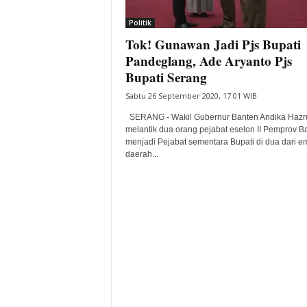
i
Politik
t
Tok! Gunawan Jadi Pjs Bupati
a
B
Pandeglang, Ade Aryanto Pjs
a
Bupati Serang
n
Sabtu 26 September 2020, 17:01 WIB
t
e
SERANG - Wakil Gubernur Banten Andika Haz
n
melantik dua orang pejabat eselon II Pemprov B
H
menjadi Pejabat sementara Bupati di dua dari e
daerah...
a
r
i
I
n
i