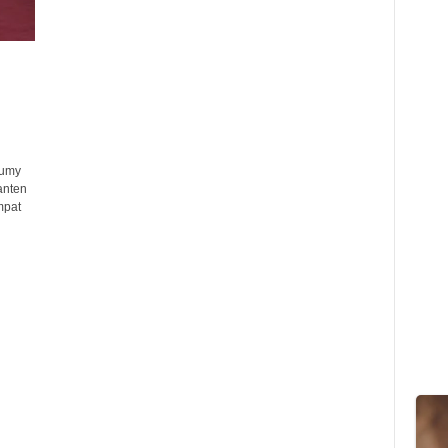
rumy
anten
mpat