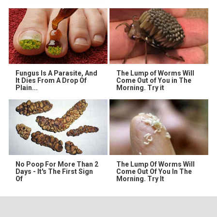
Fungus Is A Parasite, And
The Lump of Worms Will
It Dies From A Drop Of
Come Out of You in The
Plain...
Morning. Try it
No Poop For More Than 2
The Lump Of Worms Will
Days - It's The First Sign
Come Out Of You In The
Of
Morning. Try It