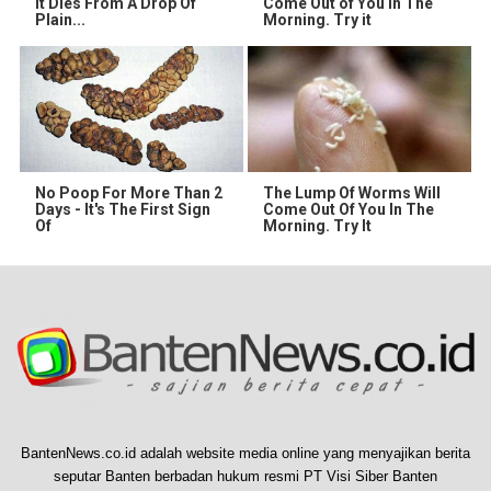
It Dies From A Drop Of
Come Out of You in The
Plain...
Morning. Try it
No Poop For More Than 2
The Lump Of Worms Will
Days - It's The First Sign
Come Out Of You In The
Of
Morning. Try It
BantenNews.co.id adalah website media online yang menyajikan berita
seputar Banten berbadan hukum resmi PT Visi Siber Banten