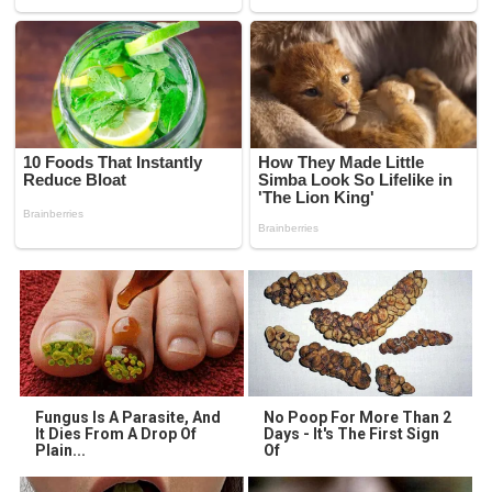
Fungus Is A Parasite, And
No Poop For More Than 2
It Dies From A Drop Of
Days - It's The First Sign
Plain...
Of