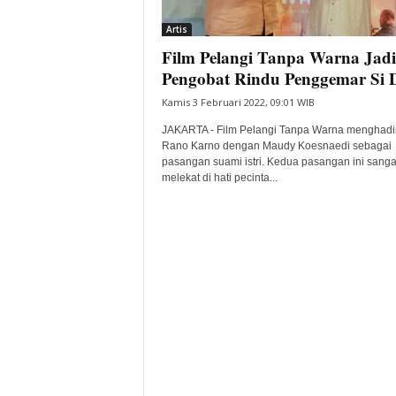
i
Artis
t
Film Pelangi Tanpa Warna Jadi
a
B
Pengobat Rindu Penggemar Si 
a
Kamis 3 Februari 2022, 09:01 WIB
n
t
JAKARTA - Film Pelangi Tanpa Warna menghadi
e
Rano Karno dengan Maudy Koesnaedi sebagai
pasangan suami istri. Kedua pasangan ini sanga
n
melekat di hati pecinta...
H
a
r
i
I
n
i