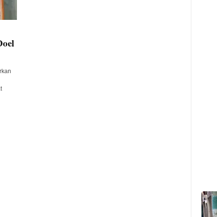
Doel
rkan
t