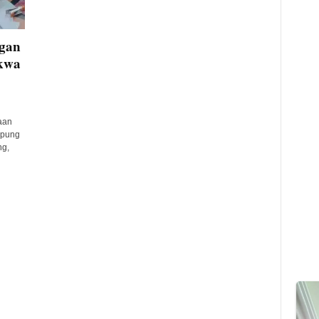
ggan
akwa
aan
mpung
ng,