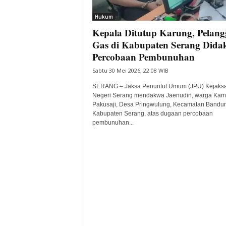
i
Hukum
t
Kepala Ditutup Karung, Pelan
a
B
Gas di Kabupaten Serang Did
a
Percobaan Pembunuhan
n
Sabtu 30 Mei 2026, 22:08 WIB
t
e
SERANG – Jaksa Penuntut Umum (JPU) Kejaks
n
Negeri Serang mendakwa Jaenudin, warga Ka
H
Pakusaji, Desa Pringwulung, Kecamatan Bandu
Kabupaten Serang, atas dugaan percobaan
a
pembunuhan...
r
i
I
n
i