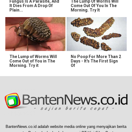
Fungus Is A Parasite, And
The Lump Of Worms Will
It Dies From A Drop Of
Come Out Of You In The
Plain...
Morning. Try It
The Lump of Worms Will
No Poop For More Than 2
Come Out of You in The
Days - It's The First Sign
Morning. Try it
Of
BantenNews.co.id adalah website media online yang menyajikan berita