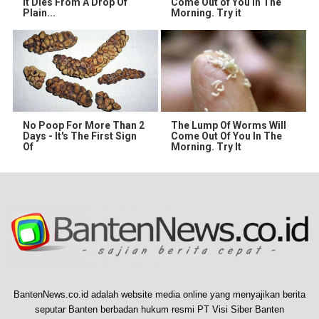
It Dies From A Drop Of
Come Out of You in The
Plain...
Morning. Try it
No Poop For More Than 2
The Lump Of Worms Will
Days - It's The First Sign
Come Out Of You In The
Of
Morning. Try It
BantenNews.co.id adalah website media online yang menyajikan berita
seputar Banten berbadan hukum resmi PT Visi Siber Banten