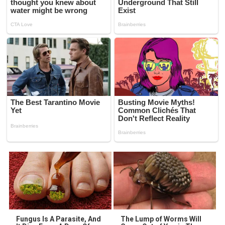
Fungus Is A Parasite, And
The Lump of Worms Will