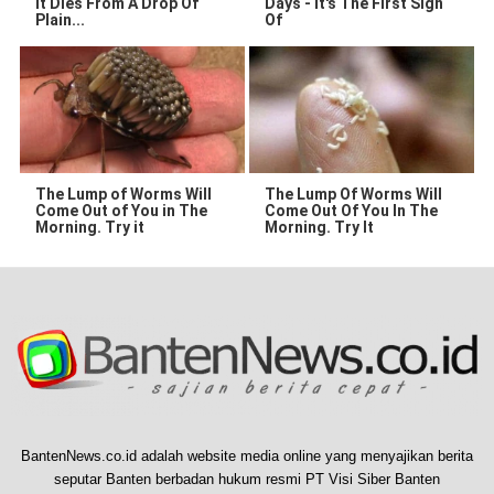
It Dies From A Drop Of
Days - It's The First Sign
Plain...
Of
The Lump of Worms Will
The Lump Of Worms Will
Come Out of You in The
Come Out Of You In The
Morning. Try it
Morning. Try It
BantenNews.co.id adalah website media online yang menyajikan berita
seputar Banten berbadan hukum resmi PT Visi Siber Banten