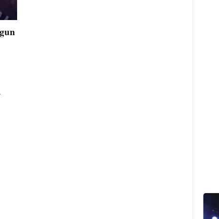
ngun
.