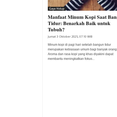
i
Gaya Hidup
t
Manfaat Minum Kopi Saat Ba
a
B
Tidur: Benarkah Baik untuk
a
Tubuh?
n
Jumat 3 Oktober 2025, 07:10 WIB
t
e
Minum kopi di pagi hari setelah bangun tidur
n
merupakan kebiasaan umum bagi banyak orang
H
Aroma dan rasa kopi yang khas diyakini dapat
membantu meningkatkan fokus...
a
r
i
I
n
i