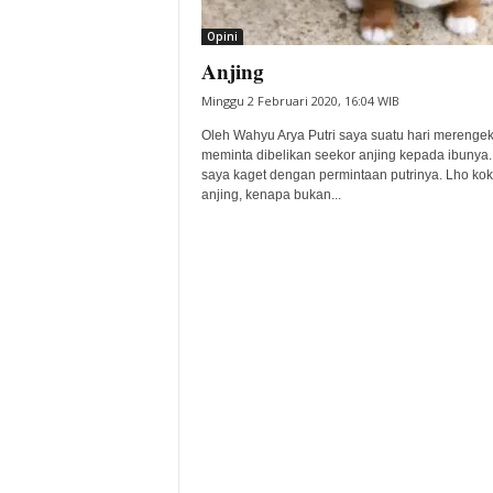
i
Opini
t
Anjing
a
B
Minggu 2 Februari 2020, 16:04 WIB
a
n
Oleh Wahyu Arya Putri saya suatu hari merenge
meminta dibelikan seekor anjing kepada ibunya. I
t
saya kaget dengan permintaan putrinya. Lho kok
e
anjing, kenapa bukan...
n
H
a
r
i
I
n
i