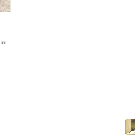
k
stri