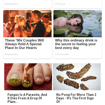
Fungus Is A Parasite, And
No Poop For More Than 2
It Dies From A Drop Of
Days - It's The First Sign
Plain...
Of