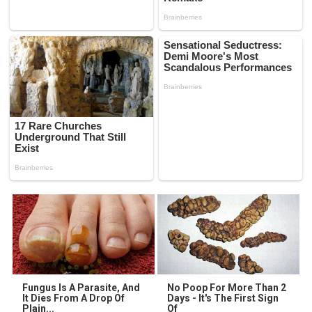
Fungus Is A Parasite, And
No Poop For More Than 2
It Dies From A Drop Of
Days - It's The First Sign
Plain...
Of