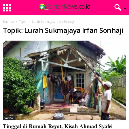
Beranda
Topik
Lurah Sukmajaya Irfan Sonhaji
Topik: Lurah Sukmajaya Irfan Sonhaji
Sosok
Tinggal di Rumah Reyot, Kisah Ahmad Syafei