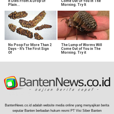
It Dies From A Drop Of
Come Out Of You In The
Plain...
Morning. Try It
No Poop For More Than 2
The Lump of Worms Will
Days - It's The First Sign
Come Out of You in The
Of
Morning. Try it
BantenNews.co.id adalah website media online yang menyajikan berita
seputar Banten berbadan hukum resmi PT Visi Siber Banten