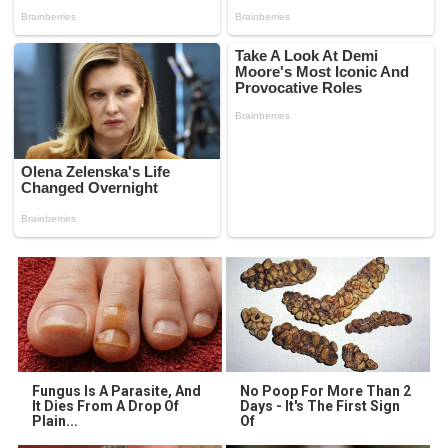
Fungus Is A Parasite, And
No Poop For More Than 2
It Dies From A Drop Of
Days - It's The First Sign
Plain...
Of