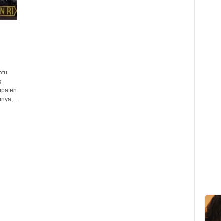
atu
g
upaten
ya,...