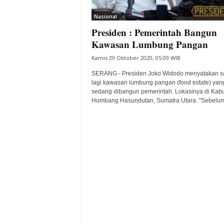
i
Nasional
t
Presiden : Pemerintah Bangun
a
B
Kawasan Lumbung Pangan
a
Kamis 29 Oktober 2020, 05:09 WIB
n
t
SERANG - Presiden Joko Widodo menyatakan s
e
lagi kawasan lumbung pangan (food estate) yan
sedang dibangun pemerintah. Lokasinya di Kab
n
Humbang Hasundutan, Sumatra Utara. "Sebelumn
H
a
r
i
I
n
i