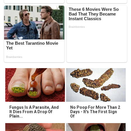
Fungus Is A Parasite, And
No Poop For More Than 2
It Dies From A Drop Of
Days - It's The First Sign
Plain...
Of