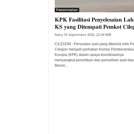
i
Pemerintahan
t
KPK Fasilitasi Penyelesaian La
a
B
KS yang Ditempati Pemkot Cile
a
Rabu 16 September 2020, 22:04 WIB
n
t
CILEGON - Persoalan aset yang dikelola oleh P
e
Cilegon menjadi perhatian Komisi Pemberantas
Korupsi (KPK) dalam upaya koordinasinya
n
menyangkut penertiban dan pemulihan aset dae
H
Belum...
a
r
i
I
n
i