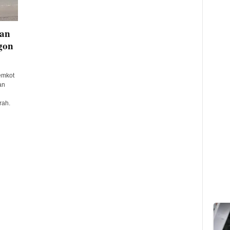
han
gon
emkot
an
rah.