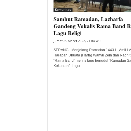
i
Komunitas
t
Sambut Ramadan, Lazharfa
a
B
Gandeng Vokalis Rama Band Ri
a
Lagu Religi
n
Jumat 25 Maret 2022, 21:04 WIB
t
e
SERANG - Menjelang Ramadan 1443 H, Amil L
n
Harapan Dhuafa (Harfa) Wahyu Zein dan Radhit
H
“Rama Band” merilis lagu berjudul “Ramadan S
Kekuatan”. Lagu...
a
r
i
I
n
i