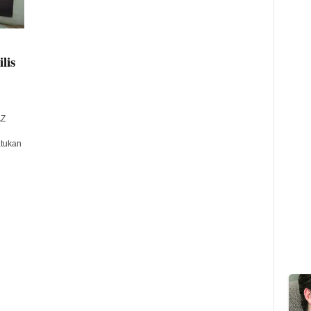
lis
AZ
atukan