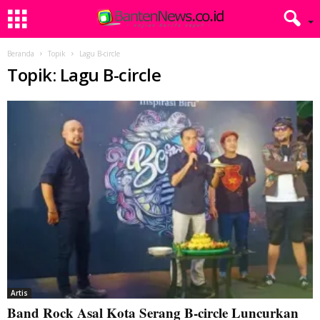
Beranda
Topik
Lagu B-circle
Topik: Lagu B-circle
Artis
Band Rock Asal Kota Serang B-circle Luncurkan