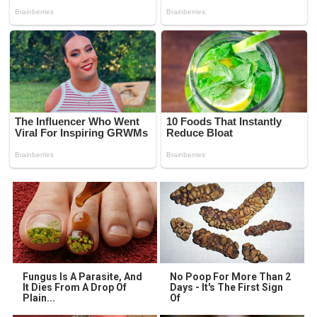
Fungus Is A Parasite, And
No Poop For More Than 2
It Dies From A Drop Of
Days - It's The First Sign
Plain...
Of