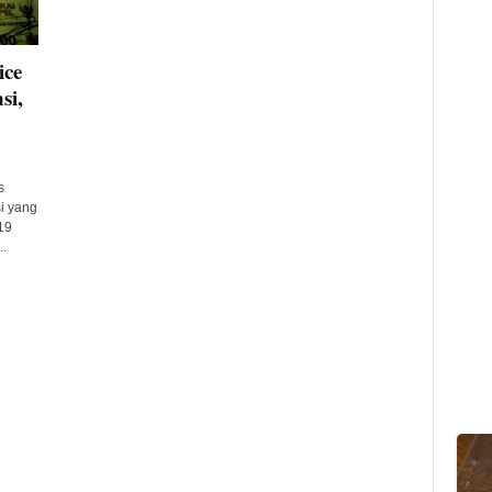
ice
si,
s
si yang
19
..