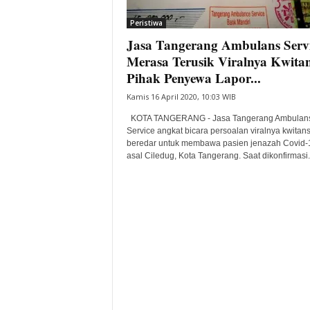
i
Peristiwa
t
Jasa Tangerang Ambulans Serv
a
B
Merasa Terusik Viralnya Kwitan
a
Pihak Penyewa Lapor...
n
Kamis 16 April 2020, 10:03 WIB
t
e
KOTA TANGERANG - Jasa Tangerang Ambulan
n
Service angkat bicara persoalan viralnya kwitan
H
beredar untuk membawa pasien jenazah Covid-
asal Ciledug, Kota Tangerang. Saat dikonfirmasi.
a
r
i
I
n
i