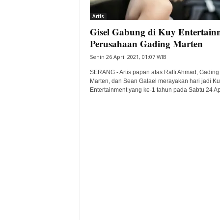
i
Artis
t
Gisel Gabung di Kuy Entertain
a
B
Perusahaan Gading Marten
a
Senin 26 April 2021, 01:07 WIB
n
t
SERANG - Artis papan atas Raffi Ahmad, Gading
e
Marten, dan Sean Galael merayakan hari jadi Ku
Entertainment yang ke-1 tahun pada Sabtu 24 Apri
n
H
a
r
i
I
n
i