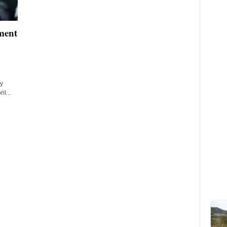
ment
y
l...