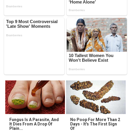
Fungus Is A Parasite, And
No Poop For More Than 2
It Dies From A Drop Of
Days - It's The First Sign
Plain...
Of