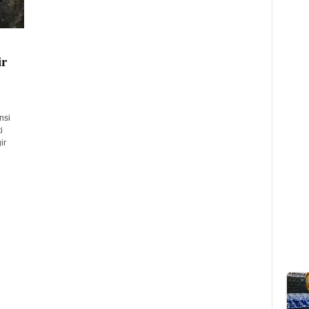
ir
nsi
i
ir