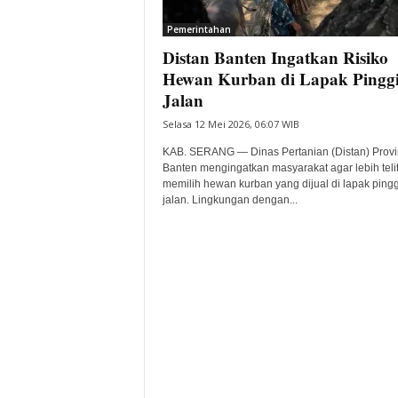
i
Pemerintahan
t
Distan Banten Ingatkan Risiko
a
B
Hewan Kurban di Lapak Pingg
a
Jalan
n
Selasa 12 Mei 2026, 06:07 WIB
t
e
KAB. SERANG — Dinas Pertanian (Distan) Provi
n
Banten mengingatkan masyarakat agar lebih telit
H
memilih hewan kurban yang dijual di lapak pingg
jalan. Lingkungan dengan...
a
r
i
I
n
i