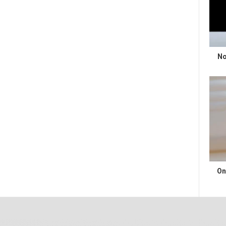
No
On