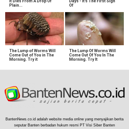
It Dies From A Drop Of
Days - It's The First Sign
Plain...
Of
The Lump of Worms Will
The Lump Of Worms Will
Come Out of You in The
Come Out Of You In The
Morning. Try it
Morning. Try It
BantenNews.co.id adalah website media online yang menyajikan berita
seputar Banten berbadan hukum resmi PT Visi Siber Banten