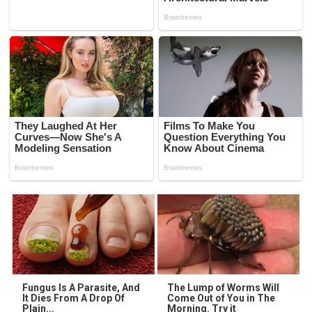
Fungus Is A Parasite, And
The Lump of Worms Will
It Dies From A Drop Of
Come Out of You in The
Plain...
Morning. Try it