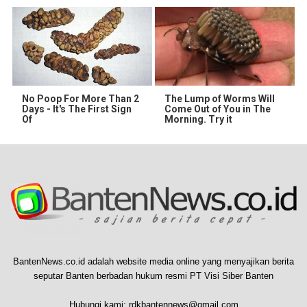
No Poop For More Than 2
The Lump of Worms Will
Days - It's The First Sign
Come Out of You in The
Of
Morning. Try it
BantenNews.co.id adalah website media online yang menyajikan berita
seputar Banten berbadan hukum resmi PT Visi Siber Banten
Hubungi kami:
rdkbantennews@gmail.com